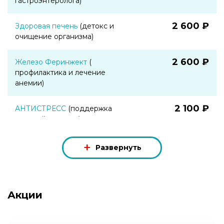
гастроэнтеролога)
2 600 ₽
Здоровая печень
(детокс и
очищение организма)
2 600 ₽
Железо Феринжект
(
профилактика и лечение
анемии)
2 100 ₽
АНТИСТРЕСС
(поддержка
нервной системы)
3 500 ₽
ЗОЛУШКА
(красота изнутри)
Развернуть
1 600 ₽
ИМУНО ЩИТ
(укрепление
иммунитета)
Акции
1 900 ₽
ЧИСТЫЕ СОСУДЫ
(поддержка
сосудистой системы)