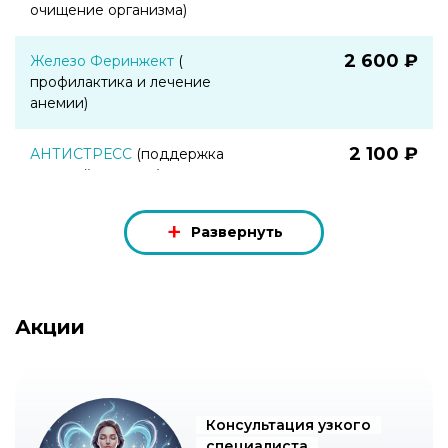
очищение организма)
2 600 ₽
Железо Феринжект
(
профилактика и лечение
анемии)
2 100 ₽
АНТИСТРЕСС
(поддержка
нервной системы)
3 500 ₽
ЗОЛУШКА
(красота изнутри)
Развернуть
1 600 ₽
ИМУНО ЩИТ
(укрепление
иммунитета)
Акции
1 900 ₽
ЧИСТЫЕ СОСУДЫ
(поддержка
сосудистой системы)
2 600 ₽
ЗДОРОВЫЙ ЖЕЛУДОК
Консультация узкого
(поддержка ЖКТ)
специалиста