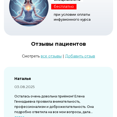
бесплатно
2 600 ₽
Секрет молодости
при условии оплаты
(антивозрастная терапия)
инфузионного курса
1 500 ₽
Ум и память
(стимуляция
мозговой деятельности,
улучшение памяти)
Отзывы пациентов
1 500 ₽
Снижение холестерина
Cмотреть
все отзывы
|
Добавить отзыв
1 500 ₽
Утро доброе
( Снятие
похмельного синдрома,
Наталья
восполнение дефицита
витаминов)
03.08.2025
Осталась очень довольна приёмом! Елена
Геннадьевна проявила внимательность,
профессионализм и доброжелательность. Она
подробно ответила на все мои вопросы, дала...