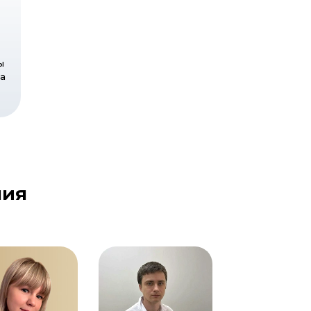
ы
са
ния