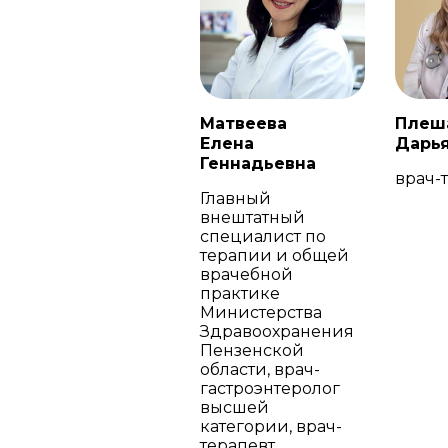
Матвеева
Плеш
Елена
Дарь
Геннадьевна
врач-
Главный
внештатный
специалист по
терапии и общей
врачебной
практике
Министерства
Здравоохранения
Пензенской
области, врач-
гастроэнтеролог
высшей
категории, врач-
терапевт