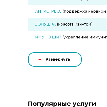
АНТИСТРЕСС
(поддержка нервной 
ЗОЛУШКА
(красота изнутри)
ИМУНО ЩИТ
(укрепление иммунит
ЧИСТЫЕ СОСУДЫ
(поддержка сосу
Развернуть
ЗДОРОВЫЙ ЖЕЛУДОК
(поддержк
Секрет молодости
(антивозрастная
Ум и память
(стимуляция мозговой
Снижение холестерина
Популярные услуги