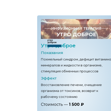
Утро доброе
( Снятие похмельного
ИНФУЗИОННАЯ ТЕРАПИЯ
УТРО ДОБРОЕ
утро
доброе
Утро доброе
Показания
Похмельный синдром, дефицит витамино
минералов и жидкости в организме,
стимуляция обменных процессов
Эффект
Восстановление печени, очищение
организма от токсинов, возврат к
рабочему состоянию
Стоимость —
1 500 ₽