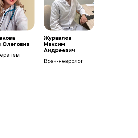
акова
Журавлев
я Олеговна
Максим
Андреевич
терапевт
Врач-невролог