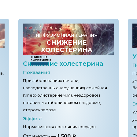
 синдрома, восполнение дефицита витаминов)
ИНФУЗИОННАЯ ТЕРАПИЯ
СНИЖЕНИЕ
ХОЛЕСТЕРИНА
У
снижение
холестерина
Снижение холестерина
П
Показания
в,
П
При заболеваниях печени,
ум
наследственных нарушениях( семейная
б
гиперхолистеринемия), нездоровом
р
питании, метаболическом синдроме,
Э
атеросклерозе
У
Эффект
у
Нормализация состояния сосудов
в
Стоимость —
1 500 ₽
С