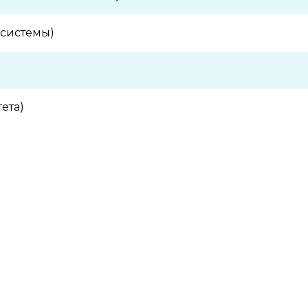
системы)
ета)
дистой системы)
а ЖКТ)
 терапия)
 деятельности, улучшение памяти)