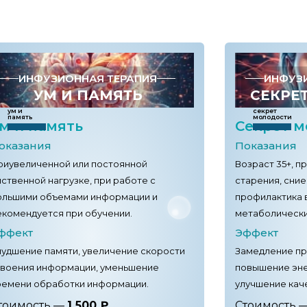
1 500 ₽
ИНФУЗИОННАЯ ТЕРАПИЯ
ИНФУЗ
УМ И ПАМЯТЬ
СЕКРЕ
ум и
секрет
память
молодости
м и память
Секрет м
оказания
Показания
риувеличенной или постоянной
Возраст 35+, 
ственной нагрузке, при работе с
старения, сние
ольшими объемами информации и
профилактика 
екомендуется при обучении.
метаболическ
ффект
Эффект
лудшение памяти, увеличение скорости
Замедление пр
своения информации, уменьшение
повышение эне
ремени обработки информации.
улучшение кач
тоимость —
1 500 ₽
Стоимость 