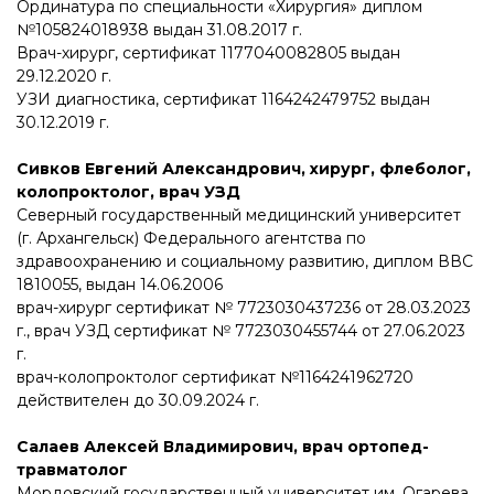
Ординатура по специальности «Хирургия» диплом
№105824018938 выдан 31.08.2017 г.
Врач-хирург, сертификат 1177040082805 выдан
29.12.2020 г.
УЗИ диагностика, сертификат 1164242479752 выдан
30.12.2019 г.
Сивков Евгений Александрович, хирург, флеболог,
колопроктолог, врач УЗД
Северный государственный медицинский университет
(г. Архангельск) Федерального агентства по
здравоохранению и социальному развитию, диплом ВВС
1810055, выдан 14.06.2006
врач-хирург сертификат № 7723030437236 от 28.03.2023
г., врач УЗД сертификат № 7723030455744 от 27.06.2023
г.
врач-колопроктолог сертификат №1164241962720
действителен до 30.09.2024 г.
Салаев Алексей Владимирович, врач ортопед-
травматолог
Мордовский государственный университет им. Огарева