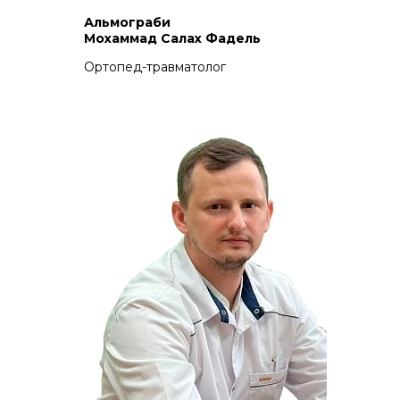
Альмограби
Мохаммад Салах Фадель
Ортопед-травматолог