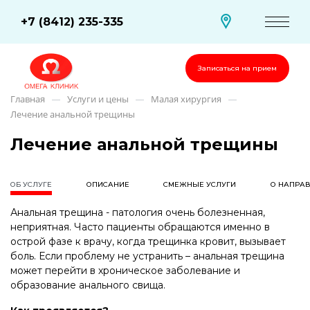
+7 (8412) 235-335
Записаться на прием
Главная
Услуги и цены
Малая хирургия
—
—
—
Лечение анальной трещины
Лечение анальной трещины
ОБ УСЛУГЕ
ОПИСАНИЕ
СМЕЖНЫЕ УСЛУГИ
О НАПРА
Анальная трещина - патология очень болезненная,
неприятная. Часто пациенты обращаются именно в
острой фазе к врачу, когда трещинка кровит, вызывает
боль. Если проблему не устранить – анальная трещина
может перейти в хроническое заболевание и
образование анального свища.