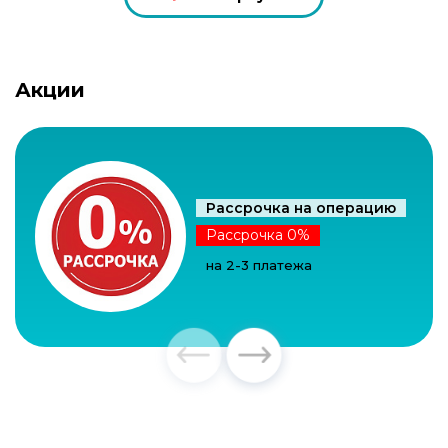
геморроидальных узлов
38 000 ₽
Иссечение анальной трещины 1
кат. сложности
Акции
22 000 ₽
Иссечение геморроидальных
бахромок 1 кат. сложности
40 000 ₽
Удаление геморроидальных
Рассрочка на операцию
узлов (геморроидэктомия) 1 кат.
Рассрочка 0%
сложности
на 2-3 платежа
25 000 ₽
Удаление полипа анального
канала и прямой кишки 1 кат.
сложности
75 000 ₽
Иссечение ректальной
слизистой оболочки (операция
по методу Лонго) 1 кат.