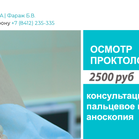
А.|
Фараж Б.В.
фону
+7 (8412) 235-335