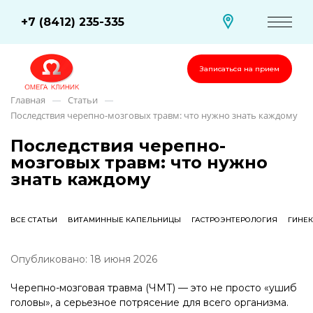
+7 (8412) 235-335
Записаться на прием
Главная
Статьи
—
—
Последствия черепно-мозговых травм: что нужно знать каждому
Последствия черепно-
мозговых травм: что нужно
знать каждому
ВСЕ СТАТЬИ
ВИТАМИННЫЕ КАПЕЛЬНИЦЫ
ГАСТРОЭНТЕРОЛОГИЯ
ГИНЕ
Опубликовано: 18 июня 2026
Черепно-мозговая травма (ЧМТ) — это не просто «ушиб
головы», а серьезное потрясение для всего организма.