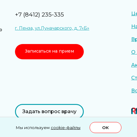
Ц
+7 (8412) 235-335
Н
г. Пенза, ул.Луначарского, д. 7«Б»
о
В
Записаться на прием
О
А
С
В
Задать вопрос врачу
Мы используем
cookie-файлы
ОК