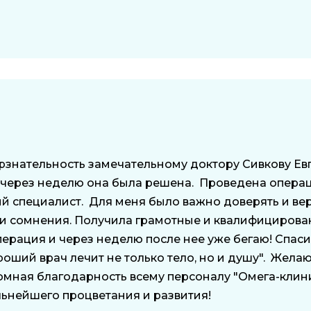
прзнательность замечательному доктору Сивкову Е
 через неделю она была решена. Проведена опера
й специалист. Для меня было важно доверять и вер
и и сомнения. Получила грамотные и квалифицирован
рация и через неделю после нее уже бегаю! Спаси
Хороший врач лечит не только тело, но и душу". Же
омная благодарность всему персоналу "Омега-клиник
ьнейшего процветания и развития!