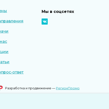
ены
Мы в соцсетях
аправления
рачи
 нас
кции
татьи
опрос-ответ
Разработка и продвижение —
РегионПромо